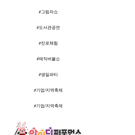
#그림자쇼
#도서관공연
#진로체험
#매직버블쇼
#생일파티
#기업/지역축제
#기업/지역축제