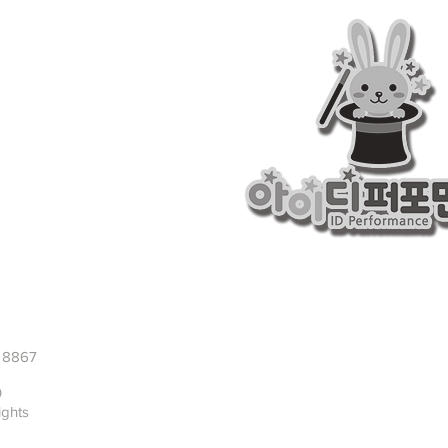
8867
160
ghts