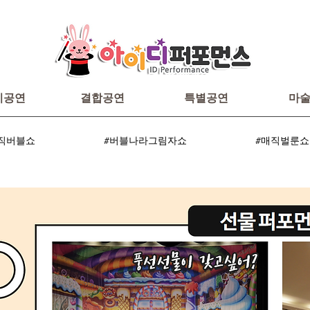
이공연
결합공연
특별공연
마
직버블쇼
#버블나라그림자쇼
#매직벌룬쇼