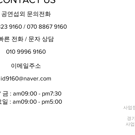
공연섭외
문의전화
323 9160
/
070 8867
9160
빠른 전화 /
문자 상담
010 999
6 9160
이메일
주소
id9160@n
aver.com
 금 : am09:00 - pm7:30
요일 : am09:00 - pm5:00
사업장
경기
사업자